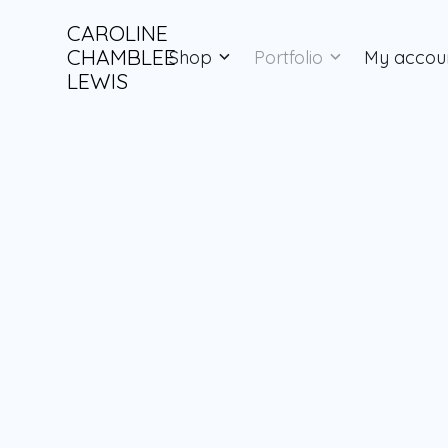
Skip
to
CAROLINE
content
CHAMBLEE
Shop
Portfolio
My accou
LEWIS