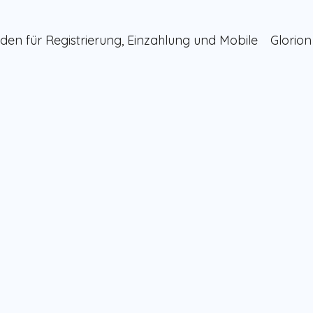
den für Registrierung, Einzahlung und Mobile
Glorion